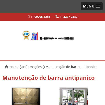
MENU
11
99795-3286
11
4227-2442
Home ❱
Informações ❱
Manutenção de barra antipanico
Manutenção de barra antipanico