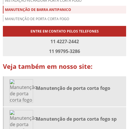
INSTALAÇÃO FECHADURA PORTA CORTA FOGO
MANUTENÇÃO DE BARRA ANTIPANICO
MANUTENÇÃO DE PORTA CORTA FOGO
MANUTENÇÃO DE PORTA CORTA FOGO MODELO INDUSTRIAL
ENTRE EM CONTATO PELOS TELEFONES
MANUTENÇÃO DE PORTA CORTA FOGO SP
11 4227-2442
MANUTENÇÃO PREVENTIVA PORTA CORTA FOGO
11 99795-3286
MOLA HIDRÁULICA PARA PORTA CORTA FOGO
Veja também em nosso site:
MOLA PARA PORTA CORTA FOG
PORTA CORTA FOGO 2 FOLHAS
PORTA CORTA FOGO ACÚSTICA
Manutenção de porta corta fogo
PORTA CORTA FOGO COM BARRA ANTIPANICO
PORTA CORTA FOGO DE CORRER
PORTA CORTA FOGO DUAS FOLHAS
Manutenção de porta corta fogo sp
PORTA CORTA FOGO DUPLA PREÇO