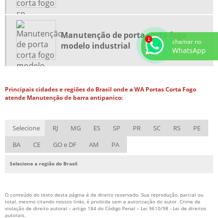
PORTA CORTA FOGO EM SP
PORTA CORTA FOGO INSTALAÇÃO
PORTA CORTA FOGO LEVE
Manutenção de porta corta fogo
chamar no
modelo industrial
PORTA CORTA FOGO NO ABC
WhatsApp
PORTA CORTA FOGO PREÇO
PORTA CORTA FOGO SÃO CAETANO DO SUL
Principais cidades e regiões do Brasil onde a WA Portas Corta Fogo
TRINCO PORTA CORTA FOGO
atende Manutenção de barra antipanico:
Selecione
RJ
MG
ES
SP
PR
SC
RS
PE
BA
CE
GO e DF
AM
PA
Selecione a região do Brasil
O conteúdo do texto desta página é de direito reservado. Sua reprodução, parcial ou
total, mesmo citando nossos links, é proibida sem a autorização do autor. Crime de
violação de direito autoral – artigo 184 do Código Penal –
Lei 9610/98 - Lei de direitos
autorais
.